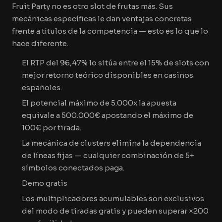
Fruit Party no es otro slot de frutas más. Sus
mecánicas específicas le dan ventajas concretas
frente a títulos de la competencia — esto es lo que lo
hace diferente.
El RTP del 96,47% lo sitúa entre el 15% de slots con
mejor retorno teórico disponibles en casinos
españoles.
El potencial máximo de 5.000x la apuesta
equivale a 500.000€ apostando el máximo de
100€ por tirada.
La mecánica de clusters elimina la dependencia
de líneas fijas — cualquier combinación de 5+
símbolos conectados paga.
Demo gratis
Los multiplicadores acumulables son exclusivos
del modo de tiradas gratis y pueden superar ×200