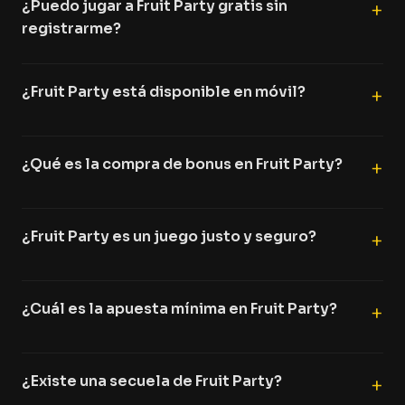
¿Puedo jugar a Fruit Party gratis sin
registrarme?
¿Fruit Party está disponible en móvil?
¿Qué es la compra de bonus en Fruit Party?
¿Fruit Party es un juego justo y seguro?
¿Cuál es la apuesta mínima en Fruit Party?
¿Existe una secuela de Fruit Party?