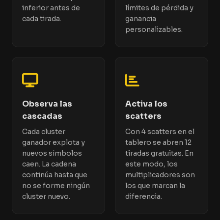
inferior antes de
límites de pérdida y
cada tirada.
ganancia
personalizables.
Observa las
Activa los
cascadas
scatters
Cada cluster
Con 4 scatters en el
ganador explota y
tablero se abren 12
nuevos símbolos
tiradas gratuitas. En
caen. La cadena
este modo, los
continúa hasta que
multiplicadores son
no se forme ningún
los que marcan la
cluster nuevo.
diferencia.