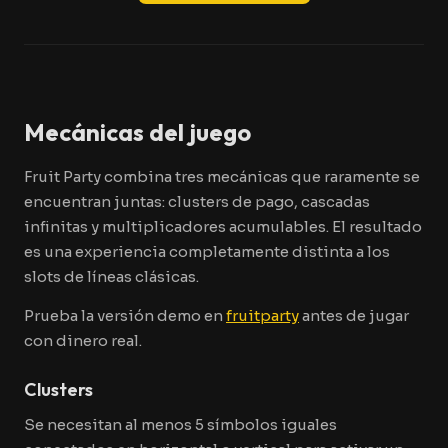
Mecánicas del juego
Fruit Party combina tres mecánicas que raramente se
encuentran juntas: clusters de pago, cascadas
infinitas y multiplicadores acumulables. El resultado
es una experiencia completamente distinta a los
slots de líneas clásicas.
Prueba la versión demo en
fruitparty
antes de jugar
con dinero real.
Clusters
Se necesitan al menos 5 símbolos iguales