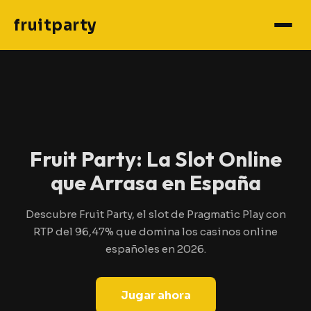
fruitparty
Fruit Party: La Slot Online
que Arrasa en España
Descubre Fruit Party, el slot de Pragmatic Play con
RTP del 96,47% que domina los casinos online
españoles en 2026.
Jugar ahora