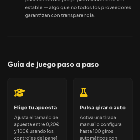
estable — algo que no todos los proveedores
garantizan con transparencia.
Guía de juego paso a paso
Elige tu apuesta
Pulsa girar o auto
Ajusta el tamaño de
Activa una tirada
apuesta entre 0,20€
manual o configura
y 100€ usando los
hasta 100 giros
controles del panel
automáticos con