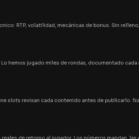
nico: RTP, volatilidad, mecánicas de bonus. Sin relleno,
tio. Lo hemos jugado miles de rondas, documentado cada 
ne slots revisan cada contenido antes de publicarlo. Nad
reales de retorno al jugador. Los números mandan, las